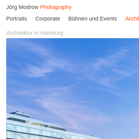
Skip
Jörg Modrow
Photography
to
Portraits
Corporate
Bühnen und Events
Archi
content
Architektur in Hamburg