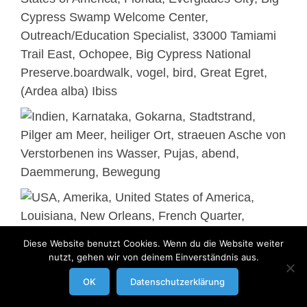
Diese Website benutzt Cookies. Wenn du die Website weiter
nutzt, gehen wir von deinem Einverständnis aus.
modrowgrafie.de © 2023 |
AGB
|
Impressum/Datenschutzerklaerung
|
OK
Datenschutzerklärung
Businessportraits