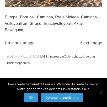
Europa, Portugal, Caminha, Praia Moledo, Caminha,
Volleyball am Strand, Beachvolleyball, Aktiv,
Bewegung,
Previous Image
Next Image
modrowgrafie.de © 2023 |
AGB
|
Impressum/Datenschutzerklaerung
|
Businessportraits
Diese Website benutzt Cookies. Wenn du die Website weiter
nutzt, gehen wir von deinem Einverständnis aus.
OK
Datenschutzerklärung