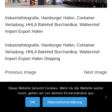
Industriefotografie, Hamburger Hafen, Container
Verladung, HHLA Bahnhof Burchardkai, Waltershof
Import Export Hafen
Industriefotografie, Hamburger Hafen, Container
Verladung, HHLA Bahnhof Burchardkai, Waltershof
Import Export Hafen Shipping
Previous Image
Next Image
modrowgrafie.de © 2023 |
AGB
|
Impressum/Datenschutzerklaerung
|
Diese Website benutzt Cookies. Wenn du die Website weiter
nutzt, gehen wir von deinem Einverständnis aus.
Businessportraits
OK
Datenschutzerklärung