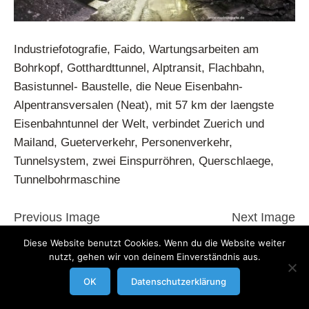
Industriefotografie, Faido, Wartungsarbeiten am
Bohrkopf, Gotthardttunnel, Alptransit, Flachbahn,
Basistunnel- Baustelle, die Neue Eisenbahn-
Alpentransversalen (Neat), mit 57 km der laengste
Eisenbahntunnel der Welt, verbindet Zuerich und
Mailand, Gueterverkehr, Personenverkehr,
Tunnelsystem, zwei Einspurröhren, Querschlaege,
Tunnelbohrmaschine
Previous Image
Next Image
Diese Website benutzt Cookies. Wenn du die Website weiter
nutzt, gehen wir von deinem Einverständnis aus.
modrowgrafie.de © 2023 |
AGB
|
Impressum/Datenschutzerklaerung
|
Businessportraits
OK
Datenschutzerklärung