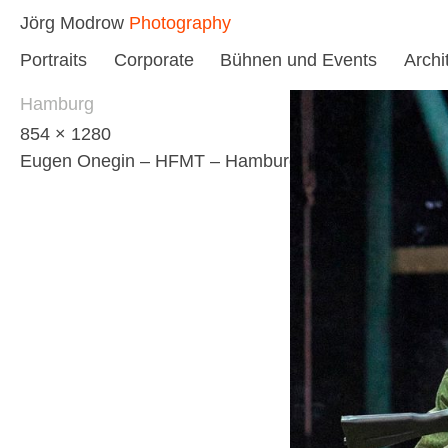
Skip
Jörg Modrow
Photography
to
Portraits
Corporate
Bühnen und Events
Archi
content
Hamburg
854 × 1280
Eugen Onegin – HFMT – Hamburg