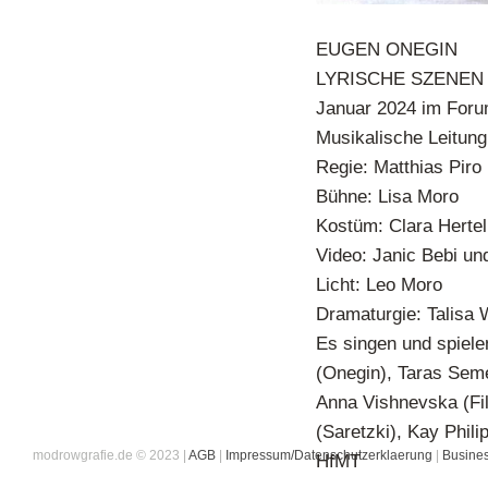
EUGEN ONEGIN
LYRISCHE SZENEN 
Januar 2024 im Foru
Musikalische Leitung
Regie: Matthias Piro
Bühne: Lisa Moro
Kostüm: Clara Hertel
Video: Janic Bebi un
Licht: Leo Moro
Dramaturgie: Talisa 
Es singen und spiele
(Onegin), Taras Seme
Anna Vishnevska (Fil
(Saretzki), Kay Phil
modrowgrafie.de © 2023 |
AGB
|
Impressum/Datenschutzerklaerung
|
Busines
HfMT