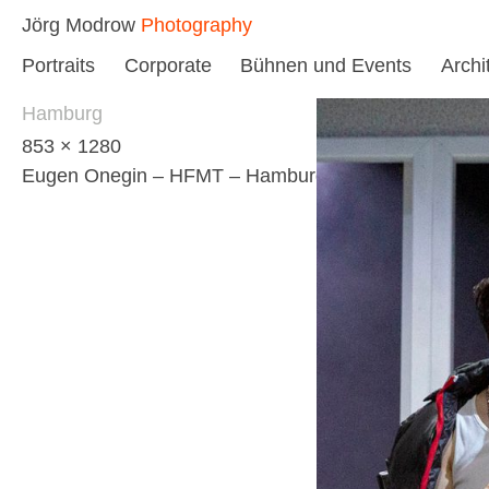
Skip
Jörg Modrow
Photography
to
Portraits
Corporate
Bühnen und Events
Archi
content
Hamburg
853 × 1280
Eugen Onegin – HFMT – Hamburg