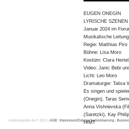
EUGEN ONEGIN
LYRISCHE SZENEN 
Januar 2024 im Foru
Musikalische Leitung
Regie: Matthias Piro
Bühne: Lisa Moro
Kostüm: Clara Hertel
Video: Janic Bebi un
Licht: Leo Moro
Dramaturgie: Talisa 
Es singen und spiele
(Onegin), Taras Seme
Anna Vishnevska (Fil
(Saretzki), Kay Phil
modrowgrafie.de © 2023 |
AGB
|
Impressum/Datenschutzerklaerung
|
Busines
HfMT