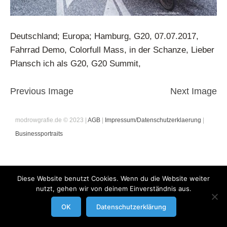
Deutschland; Europa; Hamburg, G20, 07.07.2017,
Fahrrad Demo, Colorfull Mass, in der Schanze, Lieber
Plansch ich als G20, G20 Summit,
Previous Image
Next Image
modrowgrafie.de © 2023 |
AGB
|
Impressum/Datenschutzerklaerung
|
Businessportraits
Diese Website benutzt Cookies. Wenn du die Website weiter
nutzt, gehen wir von deinem Einverständnis aus.
OK
Datenschutzerklärung