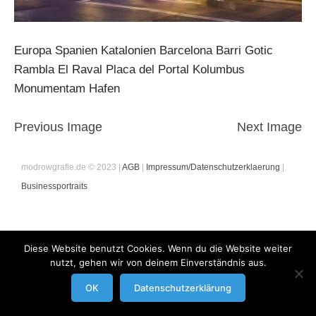
Europa Spanien Katalonien Barcelona Barri Gotic
Rambla El Raval Placa del Portal Kolumbus
Monumentam Hafen
Previous Image
Next Image
modrowgrafie.de © 2023 |
AGB
|
Impressum/Datenschutzerklaerung
|
Businessportraits
Diese Website benutzt Cookies. Wenn du die Website weiter
nutzt, gehen wir von deinem Einverständnis aus.
OK
Datenschutzerklärung