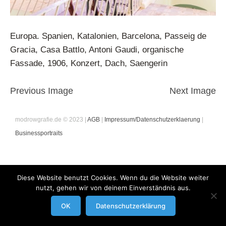
Europa. Spanien, Katalonien, Barcelona, Passeig de
Gracia, Casa Battlo, Antoni Gaudi, organische
Fassade, 1906, Konzert, Dach, Saengerin
Previous Image
Next Image
modrowgrafie.de © 2023 |
AGB
|
Impressum/Datenschutzerklaerung
|
Businessportraits
Diese Website benutzt Cookies. Wenn du die Website weiter
nutzt, gehen wir von deinem Einverständnis aus.
OK
Datenschutzerklärung