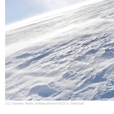
1/12 Schweiz, Wallis, Aufstieg Bishorn 4153 m, Seilschaft