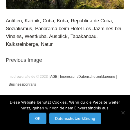
Antillen, Karibik, Cuba, Kuba, Republica de Cuba,
Sozialismus, Panorama beim Hotel Los Jazmines bei
Vinales, Westkuba, Ausblick, Tabakanbau,
Kalksteinberge, Natur
Previous Image
modrowgrafie.de © 2023 |
AGB
|
Impressum/Datenschutzerklaerung
|
Businessportraits
Diese Website benutzt Cookies. Wenn du die Website weiter
nutzt, gehen wir von deinem Einverständnis aus.
OK
Datenschutzerklärung