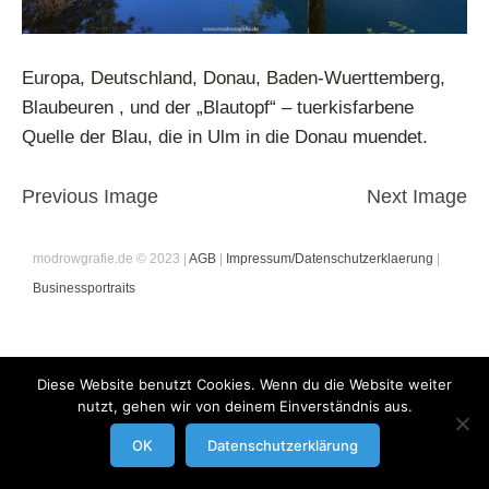
Europa, Deutschland, Donau, Baden-Wuerttemberg,
Blaubeuren , und der „Blautopf“ – tuerkisfarbene
Quelle der Blau, die in Ulm in die Donau muendet.
Previous Image
Next Image
modrowgrafie.de © 2023 |
AGB
|
Impressum/Datenschutzerklaerung
|
Businessportraits
Diese Website benutzt Cookies. Wenn du die Website weiter
nutzt, gehen wir von deinem Einverständnis aus.
OK
Datenschutzerklärung