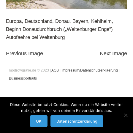
Europa, Deutschland, Donau, Bayern, Kehlheim,
Beginn Donaudurchbruch („Weltenburger Enge“)
Autofaehre bei Weltenburg
Previous Image
Next Image
modrowgrafie.de © 2023 |
AGB
|
Impressum/Datenschutzerklaerung
|
Businessportraits
Diese Website benutzt Cookies. Wenn du die Website weiter
nutzt, gehen wir von deinem Einverständnis aus.
OK
Datenschutzerklärung