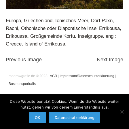
Europa, Griechenland, Ionisches Meer, Dorf Paxn,
Rachi, Othonische oder Diapontische Insel Errikousa,
Erikoussa, Großgemeinde Korfu, Inselgruppe, engl:
Greece, Island of Errikousa,
Previous Image
Next Image
modrowgrafie.de © 2023 |
AGB
|
Impressum/Datenschutzerklaerung
|
Businessportraits
Diese Website benutzt Cookies. Wenn du die Website weiter
nutzt, gehen wir von deinem Einverständnis aus.
OK
Datenschutzerklärung