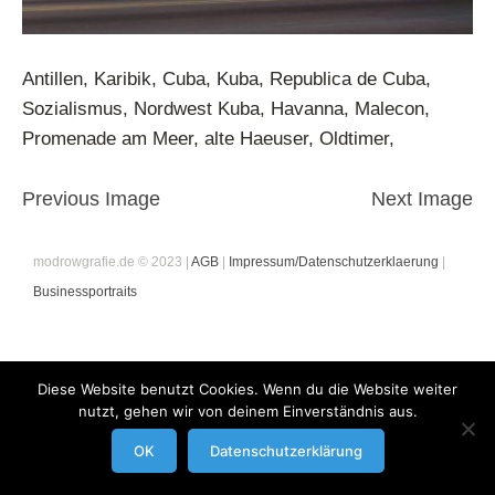
Antillen, Karibik, Cuba, Kuba, Republica de Cuba,
Sozialismus, Nordwest Kuba, Havanna, Malecon,
Promenade am Meer, alte Haeuser, Oldtimer,
Previous Image
Next Image
modrowgrafie.de © 2023 |
AGB
|
Impressum/Datenschutzerklaerung
|
Businessportraits
Diese Website benutzt Cookies. Wenn du die Website weiter
nutzt, gehen wir von deinem Einverständnis aus.
OK
Datenschutzerklärung