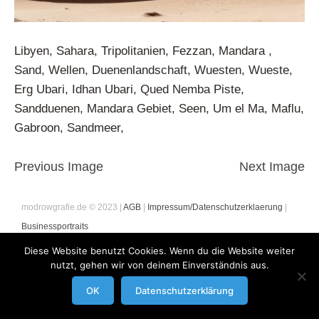
Libyen, Sahara, Tripolitanien, Fezzan, Mandara ,
Sand, Wellen, Duenenlandschaft, Wuesten, Wueste,
Erg Ubari, Idhan Ubari, Qued Nemba Piste,
Sandduenen, Mandara Gebiet, Seen, Um el Ma, Maflu,
Gabroon, Sandmeer,
Previous Image
Next Image
modrowgrafie.de © 2023 |
AGB
|
Impressum/Datenschutzerklaerung
|
Businessportraits
Diese Website benutzt Cookies. Wenn du die Website weiter
nutzt, gehen wir von deinem Einverständnis aus.
OK
Datenschutzerklärung