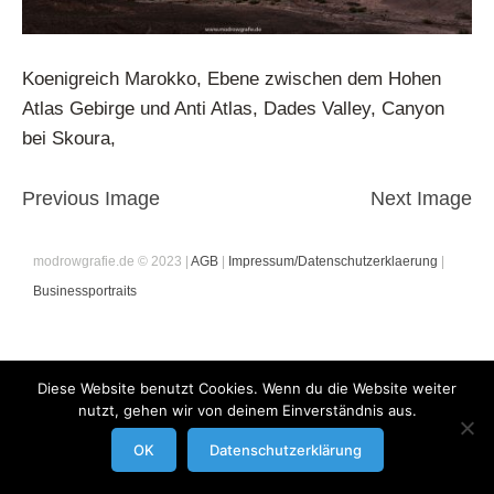
Koenigreich Marokko, Ebene zwischen dem Hohen
Atlas Gebirge und Anti Atlas, Dades Valley, Canyon
bei Skoura,
Previous Image
Next Image
modrowgrafie.de © 2023 |
AGB
|
Impressum/Datenschutzerklaerung
|
Businessportraits
Diese Website benutzt Cookies. Wenn du die Website weiter
nutzt, gehen wir von deinem Einverständnis aus.
OK
Datenschutzerklärung