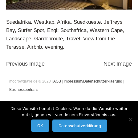
Suedafrika, Westkap, Afrika, Suedkueste, Jeffreys
Bay, Surfer Spot, Engl: Southafrica, Western Cape,
Landscape, Gardenroute, Travel, View from the
Terasse, Airbnb, evening,
Previous Image
Next Image
modrowgrafie.de © 2023 |
AGB
|
Impressum/Datenschutzerklaerung
|
Businessportraits
Diese Website benutzt Cookies. Wenn du die Website weiter
nutzt, gehen wir von deinem Einverständnis aus.
OK
Datenschutzerklärung