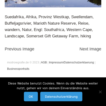
Suedafrika, Afrika, Provinz Westkap, Swellendam,
Buffeljagsrivier, Marioth Nature Reserve, Reise,
wandern, Natur, Engl: Southafrica, Western Cape,
Landscape, Somerset Gift Getaway Farm, hiking
Previous Image
Next Image
modrowgrafie.de © 2023 |
AGB
|
Impressum/Datenschutzerklaerung
|
Businessportraits
Diese Website benutzt Cookies. Wenn du die Website weiter
nutzt, gehen wir von deinem Einverständnis aus.
OK
Datenschutzerklärung