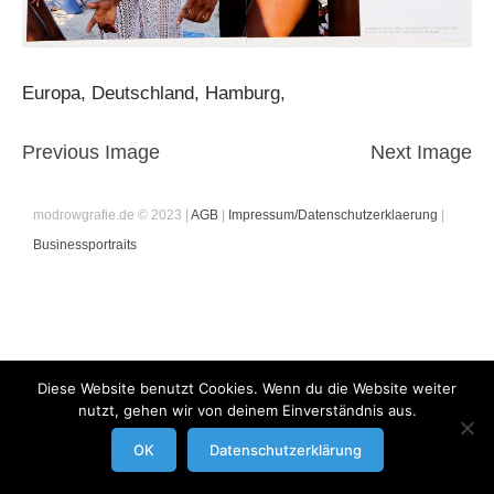
Europa, Deutschland, Hamburg,
Previous Image
Next Image
modrowgrafie.de © 2023 |
AGB
|
Impressum/Datenschutzerklaerung
|
Businessportraits
Diese Website benutzt Cookies. Wenn du die Website weiter
nutzt, gehen wir von deinem Einverständnis aus.
OK
Datenschutzerklärung