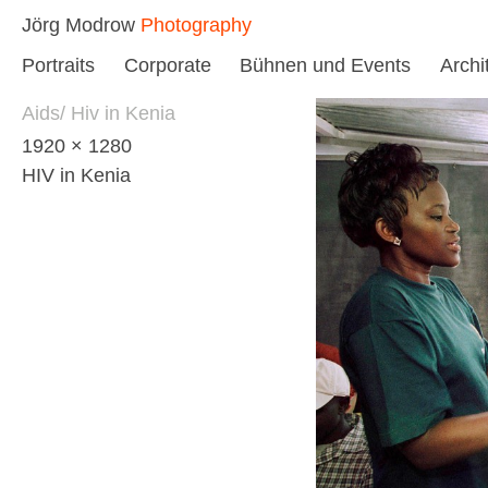
Skip
Jörg Modrow
Photography
to
Portraits
Corporate
Bühnen und Events
Archi
content
Aids/ Hiv in Kenia
1920 × 1280
HIV in Kenia