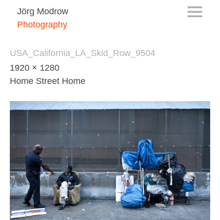
Jörg Modrow
Photography
USA_California_LA_Skid_Row_9504
1920 × 1280
Home Street Home