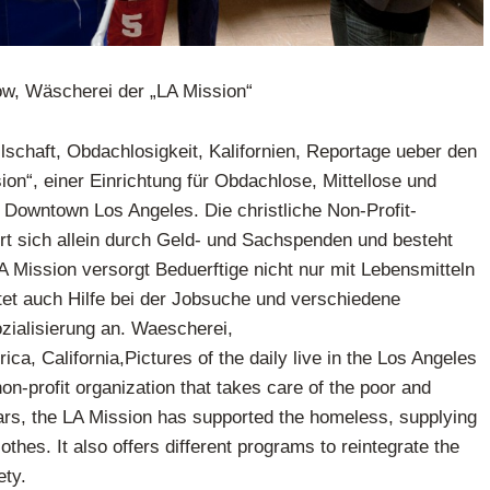
ow, Wäscherei der „LA Mission“
schaft, Obdachlosigkeit, Kalifornien, Reportage ueber den
sion“, einer Einrichtung für Obdachlose, Mittellose und
Downtown Los Angeles. Die christliche Non-Profit-
ert sich allein durch Geld- und Sachspenden und besteht
A Mission versorgt Beduerftige nicht nur mit Lebensmitteln
etet auch Hilfe bei der Jobsuche und verschiedene
ialisierung an. Waescherei,
ica, California,Pictures of the daily live in the Los Angeles
non-profit organization that takes care of the poor and
rs, the LA Mission has supported the homeless, supplying
othes. It also offers different programs to reintegrate the
ety.