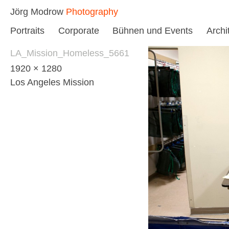
Skip
Jörg Modrow
Photography
to
Portraits
Corporate
Bühnen und Events
Archi
content
LA_Mission_Homeless_5661
1920 × 1280
Los Angeles Mission