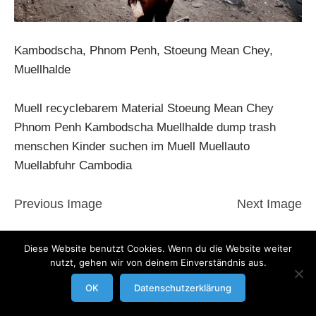
Kambodscha, Phnom Penh, Stoeung Mean Chey,
Muellhalde
Muell recyclebarem Material Stoeung Mean Chey
Phnom Penh Kambodscha Muellhalde dump trash
menschen Kinder suchen im Muell Muellauto
Muellabfuhr Cambodia
Previous Image
Next Image
modrowgrafie.de © 2023 |
AGB
|
Impressum/Datenschutzerklaerung
|
Diese Website benutzt Cookies. Wenn du die Website weiter
nutzt, gehen wir von deinem Einverständnis aus.
Businessportraits
OK
Datenschutzerklärung