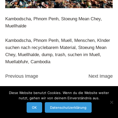
Kambodscha, Phnom Penh, Stoeung Mean Chey,
Muellhalde
Kambodscha, Phnom Penh, Muell, Menschen, KInder
suchen nach recyclebarem Material, Stoeung Mean
Chey, Muellhalde, dump, trash, suchen im Muell,
Muellabfuhr, Cambodia
Previous Image
Next Image
modrowgrafie.de © 2023 |
AGB
|
Impressum/Datenschutzerklaerung
|
Diese Website benutzt Cookies. Wenn du die Website weiter
nutzt, gehen wir von deinem Einverständnis aus.
Businessportraits
OK
Datenschutzerklärung