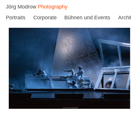
Skip
Jörg Modrow
Photography
to
Portraits
Corporate
Bühnen und Events
Archi
content