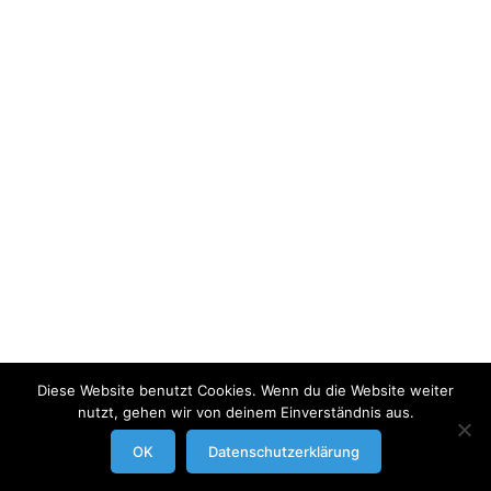
Diese Website benutzt Cookies. Wenn du die Website weiter
nutzt, gehen wir von deinem Einverständnis aus.
modrowgrafie.de © 2023 |
AGB
|
Impressum/Datenschutzerklaerung
|
OK
Datenschutzerklärung
Businessportraits