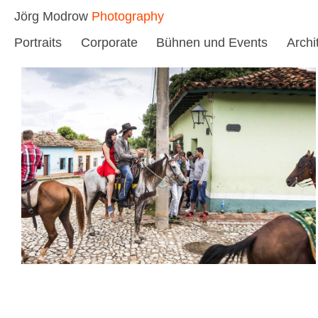
Skip
Jörg Modrow
Photography
to
Portraits
Corporate
Bühnen und Events
Archi
content