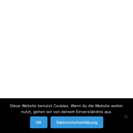
Diese Website benutzt Cookies. Wenn du die Website weiter
nutzt, gehen wir von deinem Einverständnis aus.
modrowgrafie.de © 2023 |
AGB
|
Impressum/Datenschutzerklaerung
|
OK
Datenschutzerklärung
Businessportraits