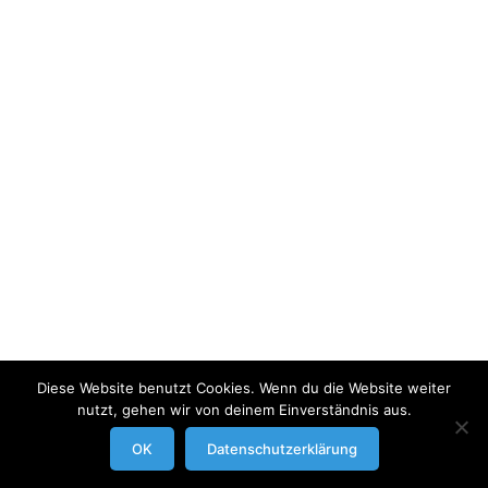
Diese Website benutzt Cookies. Wenn du die Website weiter
nutzt, gehen wir von deinem Einverständnis aus.
modrowgrafie.de © 2023 |
AGB
|
Impressum/Datenschutzerklaerung
|
OK
Datenschutzerklärung
Businessportraits