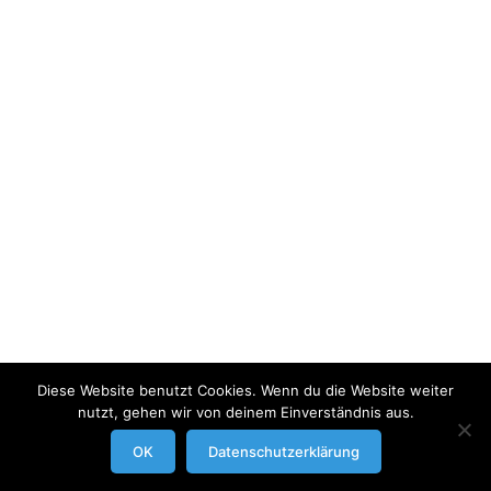
Diese Website benutzt Cookies. Wenn du die Website weiter
nutzt, gehen wir von deinem Einverständnis aus.
modrowgrafie.de © 2023 |
AGB
|
Impressum/Datenschutzerklaerung
|
OK
Datenschutzerklärung
Businessportraits