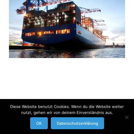
Diese Website benutzt Cookies. Wenn du die Website weiter
nutzt, gehen wir von deinem Einverständnis aus.
modrowgrafie.de © 2023 |
AGB
|
Impressum/Datenschutzerklaerung
|
OK
Datenschutzerklärung
Businessportraits