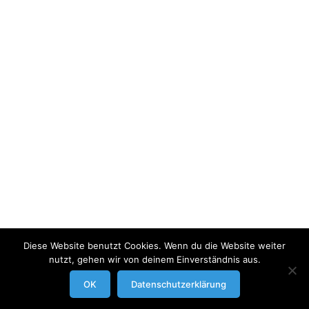
Diese Website benutzt Cookies. Wenn du die Website weiter
nutzt, gehen wir von deinem Einverständnis aus.
modrowgrafie.de © 2023 |
AGB
|
Impressum/Datenschutzerklaerung
|
OK
Datenschutzerklärung
Businessportraits