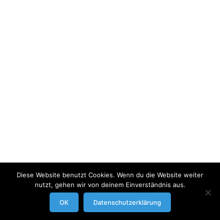
Diese Website benutzt Cookies. Wenn du die Website weiter
nutzt, gehen wir von deinem Einverständnis aus.
modrowgrafie.de © 2023 |
AGB
|
Impressum/Datenschutzerklaerung
|
OK
Datenschutzerklärung
Businessportraits