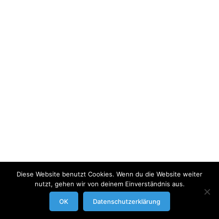
Diese Website benutzt Cookies. Wenn du die Website weiter
nutzt, gehen wir von deinem Einverständnis aus.
modrowgrafie.de © 2023 |
AGB
|
Impressum/Datenschutzerklaerung
|
OK
Datenschutzerklärung
Businessportraits