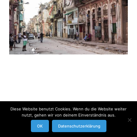
Diese Website benutzt Cookies. Wenn du die Website weiter
nutzt, gehen wir von deinem Einverständnis aus.
modrowgrafie.de © 2023 |
AGB
|
Impressum/Datenschutzerklaerung
|
OK
Datenschutzerklärung
Businessportraits