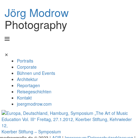
Jörg Modrow
Photography
Skip
✕
to
Portraits
content
Corporate
Bühnen und Events
Architektur
Reportagen
Reisegeschichten
Kontakt
joergmodrow.com
Koerber Stiftung – Symposium
modrowgrafie.de © 2023 |
AGB
|
Impressum/Datenschutzerklaerung
|