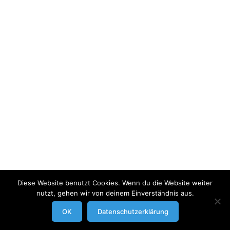
Diese Website benutzt Cookies. Wenn du die Website weiter
nutzt, gehen wir von deinem Einverständnis aus.
modrowgrafie.de © 2023 |
AGB
|
Impressum/Datenschutzerklaerung
|
OK
Datenschutzerklärung
Businessportraits