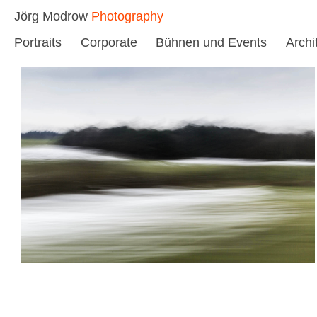
Skip
Jörg Modrow
Photography
to
Portraits
Corporate
Bühnen und Events
Archi
content