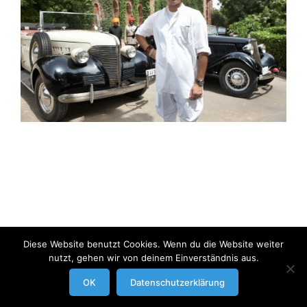
Diese Website benutzt Cookies. Wenn du die Website weiter
nutzt, gehen wir von deinem Einverständnis aus.
modrowgrafie.de © 2023 |
AGB
|
Impressum/Datenschutzerklaerung
|
OK
Datenschutzerklärung
Businessportraits