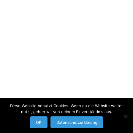
Diese Website benutzt Cookies. Wenn du die Website weiter
nutzt, gehen wir von deinem Einverständnis aus.
modrowgrafie.de © 2023 |
AGB
|
Impressum/Datenschutzerklaerung
|
OK
Datenschutzerklärung
Businessportraits