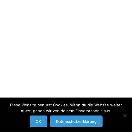
Diese Website benutzt Cookies. Wenn du die Website weiter
nutzt, gehen wir von deinem Einverständnis aus.
modrowgrafie.de © 2023 |
AGB
|
Impressum/Datenschutzerklaerung
|
OK
Datenschutzerklärung
Businessportraits