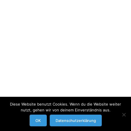
Diese Website benutzt Cookies. Wenn du die Website weiter
nutzt, gehen wir von deinem Einverständnis aus.
modrowgrafie.de © 2023 |
AGB
|
Impressum/Datenschutzerklaerung
|
OK
Datenschutzerklärung
Businessportraits