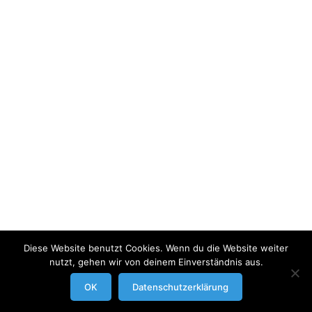
Diese Website benutzt Cookies. Wenn du die Website weiter
nutzt, gehen wir von deinem Einverständnis aus.
modrowgrafie.de © 2023 |
AGB
|
Impressum/Datenschutzerklaerung
|
OK
Datenschutzerklärung
Businessportraits