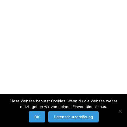
Diese Website benutzt Cookies. Wenn du die Website weiter
nutzt, gehen wir von deinem Einverständnis aus.
modrowgrafie.de © 2023 |
AGB
|
Impressum/Datenschutzerklaerung
|
OK
Datenschutzerklärung
Businessportraits