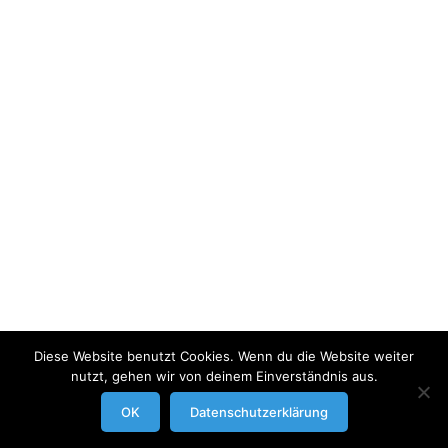
Diese Website benutzt Cookies. Wenn du die Website weiter
nutzt, gehen wir von deinem Einverständnis aus.
modrowgrafie.de © 2023 |
AGB
|
Impressum/Datenschutzerklaerung
|
OK
Datenschutzerklärung
Businessportraits