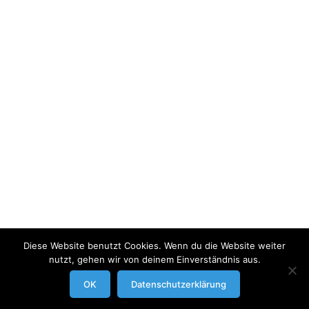
Diese Website benutzt Cookies. Wenn du die Website weiter
nutzt, gehen wir von deinem Einverständnis aus.
modrowgrafie.de © 2023 |
AGB
|
Impressum/Datenschutzerklaerung
|
OK
Datenschutzerklärung
Businessportraits