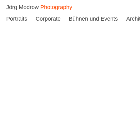
Skip
Jörg Modrow
Photography
to
Portraits
Corporate
Bühnen und Events
Archi
content