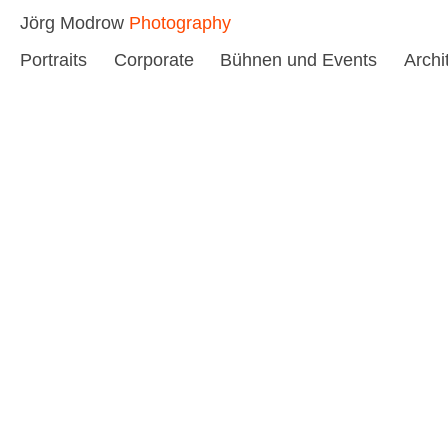
Skip
Jörg Modrow
Photography
to
Portraits
Corporate
Bühnen und Events
Archi
content